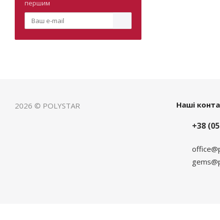
першим
Наші конт
2026 © POLYSTAR
+38 (05
office@
gems@po