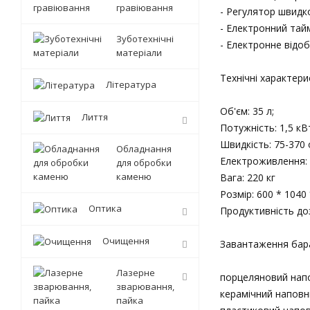
гравіювання
- Регулятор швидк
- Електронний тай
Зуботехнічні
- Електронне відо
матеріали
Технічні характери
Література
Об'єм: 35 л;
Лиття
Потужність: 1,5 кВ
Швидкість: 75-370 
Обладнання
Електроживлення: 
для обробки
каменю
Вага: 220 кг
Розмір: 600 * 1040
Оптика
Продуктивність доз
Очищення
Завантаження бар
Лазерне
порцеляновий напо
зварювання,
керамічний наповн
пайка