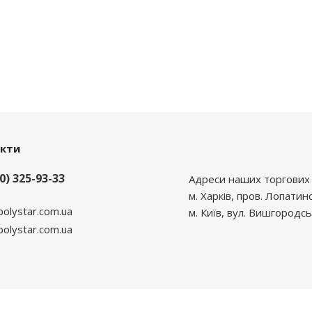
акти
0) 325-93-33
Адреси наших торгових 
м. Харків, пров. Лопатин
polystar.com.ua
м. Київ, вул. Вишгородсь
lystar.com.ua