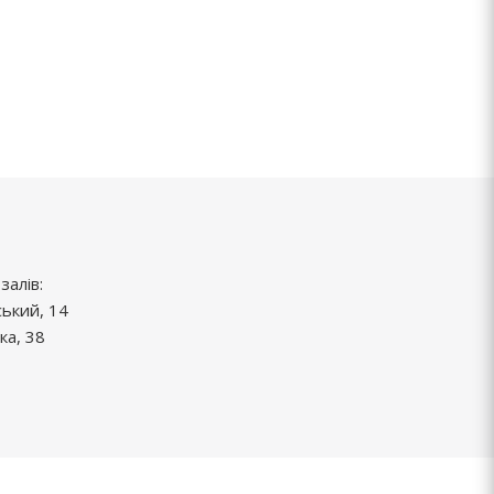
залів:
ський, 14
ка, 38