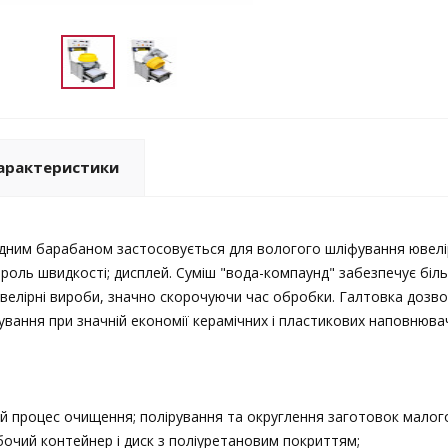
арактеристики
дним барабаном застосовується для вологого шліфування ювелірни
роль швидкості; дисплей. Суміш "вода-компаунд" забезпечує біль
велірні вироби, значно скорочуючи час обробки. Галтовка дозв
ування при значній економії керамічних і пластикових наповнювач
й процес очищення; полірування та округлення заготовок малого 
бочий контейнер і диск з поліуретановим покриттям;