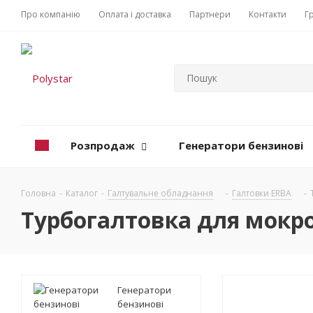
Про компанію
Оплата і доставка
Партнери
Контакти
Г
Розпродаж
Генератори бензинові
Головна
-
Каталог
-
Галтувальне обладнання
-
Галтовки ERBA
-
Турбогалтовка для мокро
Генератори
бензинові