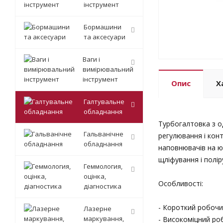
інструмент
Бормашини
та аксесуари
Ваги і
вимірювальний
інструмент
Опис
Х
Галтувальне
обладнання
Турбогалтовка з о
Гальванічне
регулювання і конт
обладнання
наповнювачів на ю
щліфування і полір
Геммология,
оцінка,
Особливості:
діагностика
- Короткий робочи
Лазерне
маркування,
- Високоміцний ро