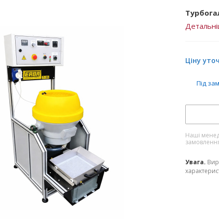
Турбога
Детальн
Ціну уто
Під за
Наші менед
замовленн
Увага.
Вир
характерист