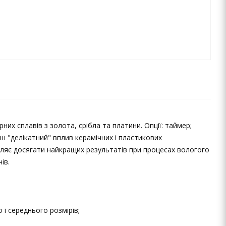
х сплавів з золота, срібла та платини. Опції: таймер;
ш "делікатний" вплив керамічних і пластикових
оляє досягати найкращих результатів при процесах вологого
ів.
і середнього розмірів;