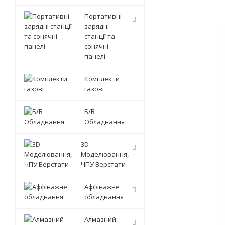
Портативні
зарядні
станції та
сонячні
панелі
Комплекти
газові
Б/В
Обладнання
3D-
Моделювання,
ЧПУ Верстати
Аффінажне
обладнання
Алмазний