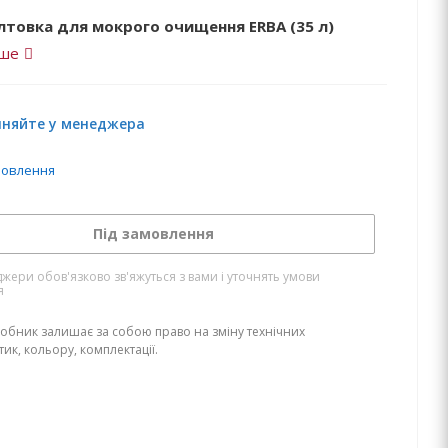
лтовка для мокрого очищення ERBA (35 л)
іше
чняйте у менеджера
мовлення
Під замовлення
жери обов'язково зв'яжуться з вами і уточнять умови
я
обник залишає за собою право на зміну технічних
ик, кольору, комплектації.