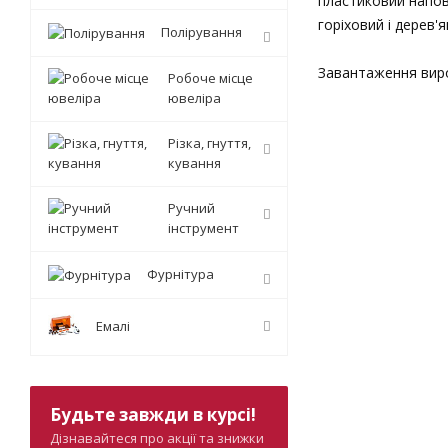
пластиковий напов
горіховий і дерев'
Полірування
Завантаження виро
Робоче місце
ювеліра
Різка, гнуття,
кування
Ручний
інструмент
Фурнітура
Емалі
Будьте завжди в курсі!
Дізнавайтеся про акції та знижки