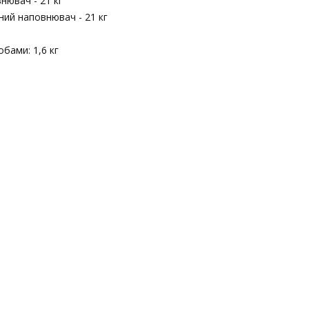
нювач - 21 кг
яний наповнювач - 21 кг
бами: 1,6 кг