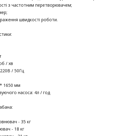
ості з частотним перетворювачем;
мер;
браження швидкості роботи.
стики:
т
об / хв
220В / 50Гц
 * 1650 мм
уючого насоса: 4л / год
абана:
внювач - 35 кг
ювач - 18 кг