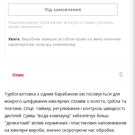
Під замовлення
Наші менеджери обов'язково зв'яжуться з вами і уточнять
умови замовлення
Увага.
Виробник залишає за собою право на зміну технічних
характеристик, кольору, комплектації.
Опис
Турбогалтовка з одним барабаном застосовується для
мокрого шліфування ювелірних сплавів з золота, срібла та
платини. Опції: таймер; регулювання і контроль швидкості;
дисплей. Суміш "вода-компаунд" забезпечує більш
"делікатний" вплив керамічних і пластикових наповнювачів
на ювелірні вироби, значно скорочуючи час обробки.