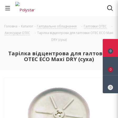
Головна
-
Каталог
-
Галтувальне обладнання
-
Галтовки OTEC
-
Аксесуари OTEC
-
Тарілка відцентрова для галтовки OTEC ЕCО Maxi
DRY (суха)
0
Тарілка відцентрова для галтовки
OTEC ЕCО Maxi DRY (суха)
0
0