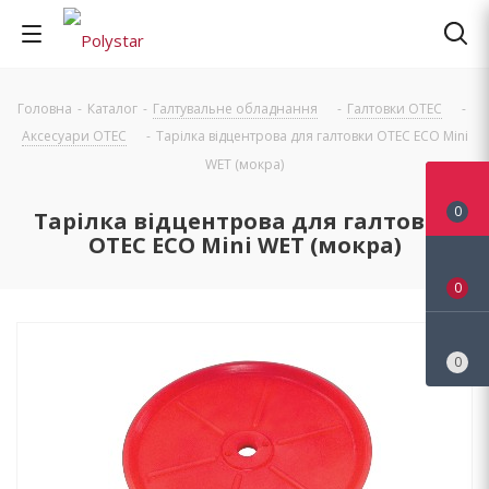
Головна
-
Каталог
-
Галтувальне обладнання
-
Галтовки OTEC
-
Аксесуари OTEC
-
Тарілка відцентрова для галтовки OTEC ЕCО Mini
WET (мокра)
0
Тарілка відцентрова для галтовки
OTEC ЕCО Mini WET (мокра)
0
0