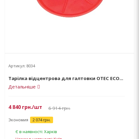
Артикул:
8034
Тарілка відцентрова для галтовки OTEC ЕCО...
Детальніше
4 840
грн.
/шт
6 914
грн.
Экономия
2 074 грн.
Є в наявності: Харків
Немає в наявності: Київ