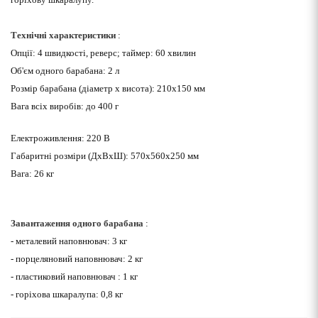
Технічні характеристики
:
Опції: 4 швидкості, реверс; таймер: 60 хвилин
Об'єм одного барабана: 2 л
Розмір барабана (діаметр х висота): 210х150 мм
Вага всіх виробів: до 400 г
Електроживлення: 220 В
Габаритні розміри (ДхВхШ): 570х560х250 мм
Вага: 26 кг
Завантаження одного барабана
:
- металевий наповнювач: 3 кг
- порцеляновий наповнювач: 2 кг
- пластиковий наповнювач : 1 кг
- горіхова шкаралупа: 0,8 кг