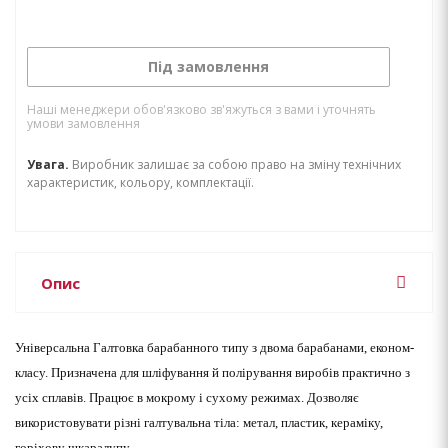
Під замовлення
Наші менеджери обов'язково зв'яжуться з вами і уточнять
умови замовлення
Увага.
Виробник залишає за собою право на зміну технічних
характеристик, кольору, комплектації.
Опис
Універсальна Галтовка барабанного типу з двома барабанами, економ-
класу. Призначена для шліфування й полірування виробів практично з
усіх сплавів. Працює в мокрому і сухому режимах. Дозволяє
використовувати різні галтувальна тіла: метал, пластик, кераміку,
горіхову шкаралупу.