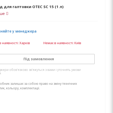
 для галтовки OTEC SC 15 (1 л)
іше
чняйте у менеджера
в наявності: Харків
Немає в наявності: Київ
Під замовлення
жери обов'язково зв'яжуться з вами і уточнять умови
я
обник залишає за собою право на зміну технічних
ик, кольору, комплектації.