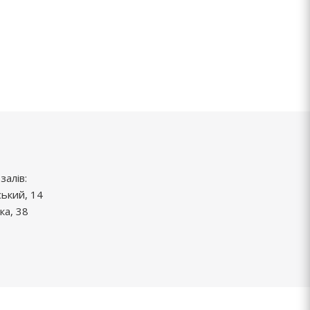
залів:
ський, 14
ка, 38