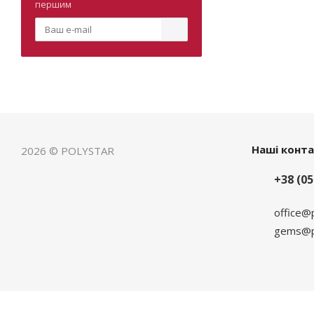
першим
Наші конт
2026 © POLYSTAR
+38 (05
office@
gems@po