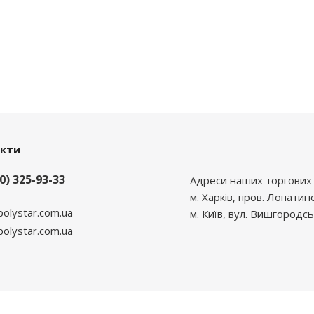
акти
0) 325-93-33
Адреси наших торгових 
м. Харків, пров. Лопатин
polystar.com.ua
м. Київ, вул. Вишгородсь
lystar.com.ua