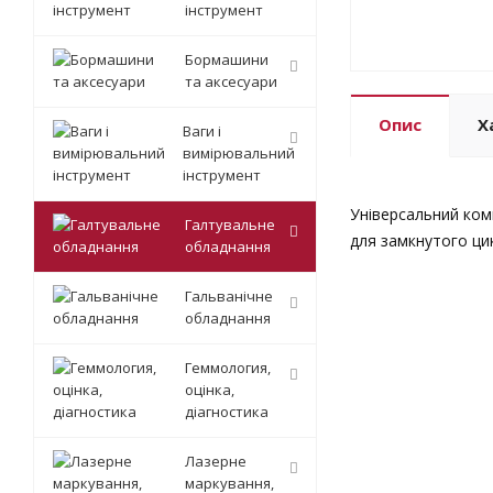
інструмент
Бормашини
та аксесуари
Опис
Х
Ваги і
вимірювальний
інструмент
Універсальний ком
Галтувальне
для замкнутого цик
обладнання
Гальванічне
обладнання
Геммология,
оцінка,
діагностика
Лазерне
маркування,