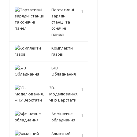
Портативні
зарядні
станції та
сонячні
панелі
Комплекти
газові
Б/В
Обладнання
3D-
Моделювання,
ЧПУ Верстати
Аффінажне
обладнання
Алмазний