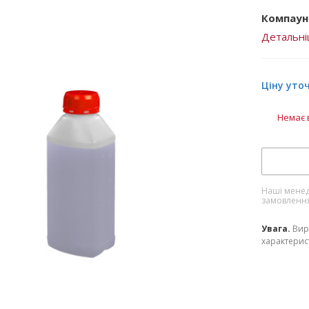
Компаунд
Детальн
Ціну уто
Немає 
Наші менед
замовленн
Увага.
Вир
характерист