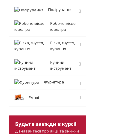
Полірування
Робоче місце
ювеліра
Різка, гнуття,
кування
Ручний
інструмент
Фурнітура
Емалі
Будьте завжди в курсі!
Дізнавайтеся про акції та знижки