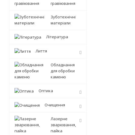
гравіювання
Зуботехнічні
матеріали
Література
Лиття
Обладнання
для обробки
каменю
Оптика
Очищення
Лазерне
зварювання,
пайка