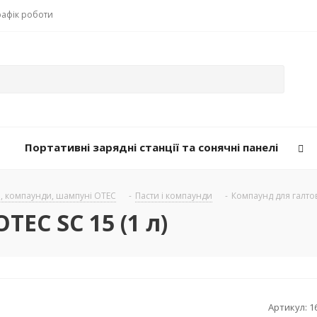
рафік роботи
Портативні зарядні станції та сонячні панелі
и, компаунди, шампуні OTEC
-
Пасти і компаунди
-
Компаунд для галтов
EC SC 15 (1 л)
Артикул:
1