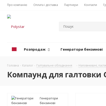
Про компанію
Оплата і доставка
Партнери
Контакти
Г
Розпродаж
Генератори бензинові
Головна
-
Каталог
-
Галтувальне обладнання
-
Наповнювачі, паст
Компаунд для галтовки OT
Генератори
бензинові