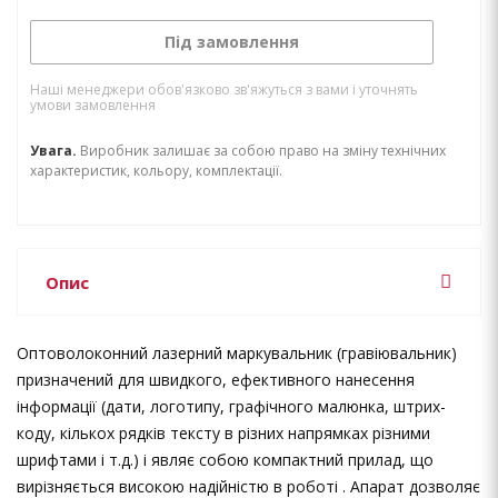
Під замовлення
Наші менеджери обов'язково зв'яжуться з вами і уточнять
умови замовлення
Увага.
Виробник залишає за собою право на зміну технічних
характеристик, кольору, комплектації.
Опис
Оптоволоконний лазерний маркувальник (гравіювальник)
призначений для швидкого, ефективного нанесення
інформації (дати, логотипу, графічного малюнка, штрих-
коду, кількох рядків тексту в різних напрямках різними
шрифтами і т.д.) і являє собою компактний прилад, що
вирізняється високою надійністю в роботі . Апарат дозволяє