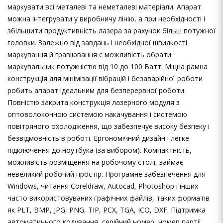
маркувати всі металеві та неметалеві матеріали. Апарат
можна інтегрувати у виробничу лінію, а при необхідності і
збільшити продуктивність лазера за рахунок більш потужної
головки. Залежно від завдань і необхідної швидкості
маркування й гравіювання є можливість обрати
маркувальник потужністю від 10 до 100 Ватт. Міцна рамна
конструкція для мінімізації вібрацій і безаварійної роботи
робить апарат ідеальним для безперервної роботи.
Повністю закрита конструкція лазерного модуля з
оптоволоконною системою накачування і системою
повітряного охолодження, що забезпечує високу безпеку і
безвідмовність в роботі. Ергономічний дизайн і легке
підключення до ноутбука (за вибором). Компактність,
можливість розміщення на робочому столі, займає
невеликий робочий простір. Програмне забезпечення для
Windows, читання Coreldraw, Autocad, Photoshop і інших
часто використовуваних графічних файлів, таких форматів
як PLT, BMP, JPG, PNG, TIP, PCX, TGA, ICO, DXF. Підтримка
автоматичного кодування, серійний номер, номер партії,