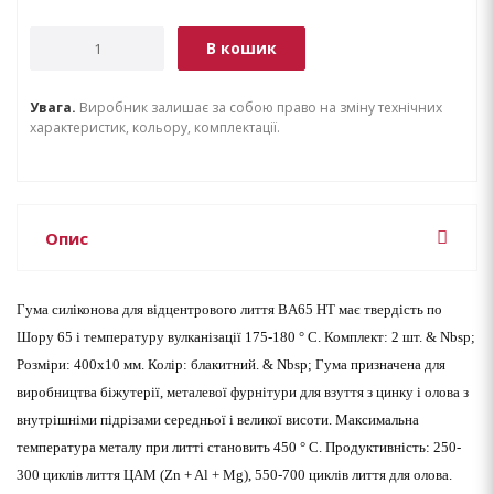
В кошик
Увага.
Виробник залишає за собою право на зміну технічних
характеристик, кольору, комплектації.
Опис
Гума силіконова для відцентрового лиття BA65 HT має твердість по
Шору 65 і температуру вулканізації 175-180 ° С. Комплект: 2 шт. & Nbsp;
Розміри: 400х10 мм. Колір: блакитний. & Nbsp; Гума призначена для
виробництва біжутерії, металевої фурнітури для взуття з цинку і олова з
внутрішніми підрізами середньої і великої висоти. Максимальна
температура металу при литті становить 450 ° С. Продуктивність: 250-
300 циклів лиття
ЦАМ (Zn + Al + Mg), 550-700 циклів лиття для
олова.