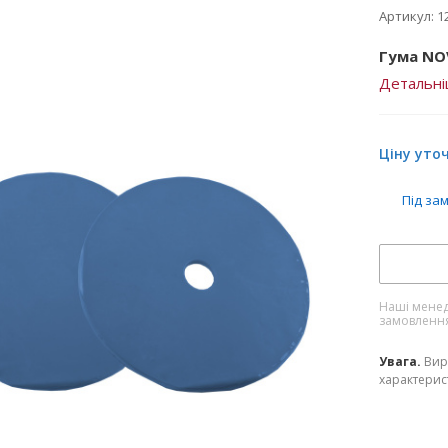
Артикул:
1
Гума NO
Детальн
Ціну уто
Під за
Наші менед
замовленн
Увага.
Вир
характерист