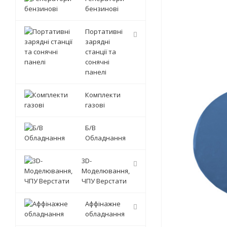
бензинові
Портативні
зарядні
станції та
сонячні
панелі
Комплекти
газові
Б/В
Обладнання
3D-
Моделювання,
ЧПУ Верстати
Аффінажне
обладнання