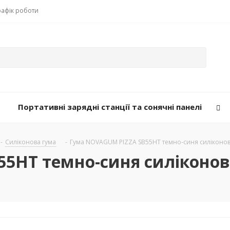
рафік роботи
Портативні зарядні станції та сонячні панелі
-
Силіконова гума
-
Гума NOVAGUM PIZZA SB55HT темно-синя силіконова
5HT темно-синя силіконова