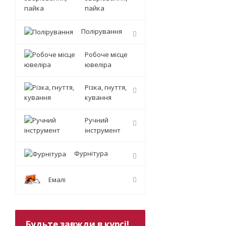
пайка
Полірування
Робоче місце
ювеліра
Різка, гнуття,
кування
Ручний
інструмент
Фурнітура
Емалі
Будьте завжди в курсі!