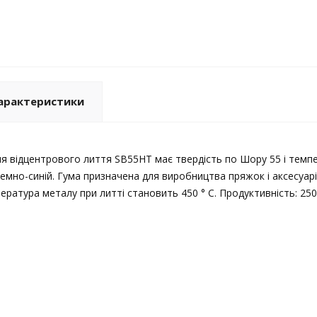
арактеристики
я відцентрового лиття SB55HT має твердість по Шору 55 і темпера
темно-синій. Гума призначена для виробництва пряжок і аксесуарів
атура металу при литті становить 450 ° С. Продуктивність: 250-