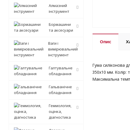
Алмазний
інструмент
Бормашини
та аксесуари
Опис
Х
Ваги і
вимірювальний
інструмент
Гума силіконова дл
Галтувальне
350х10 мм. Колір: 
обладнання
Максимальна темпер
Гальванічне
обладнання
Геммология,
оцінка,
діагностика