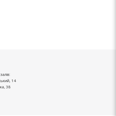
залів:
ський, 14
ка, 38