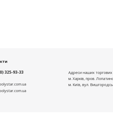
акти
0) 325-93-33
Адреси наших торгових 
м. Харків, пров. Лопатин
polystar.com.ua
м. Київ, вул. Вишгородсь
lystar.com.ua