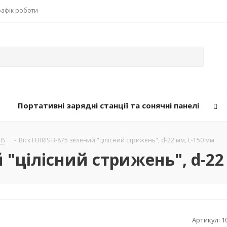
рафік роботи
Портативні зарядні станції та сонячні панелі
IS
-
Віск FERRIS B-875 зелений "цілісний стрижень", d-22 мм, L-150 мм
й "цілісний стрижень", d-22
Артикул:
1