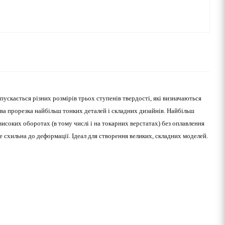
ускається різних розмірів трьох ступенів твердості, які визначаються
ива прорезка найбільш тонких деталей і складних дизайнів. Найбільш
исоких оборотах (в тому числі і на токарних верстатах) без оплавлення
е схильна до деформації. Ідеал для створення великих, складних моделей.