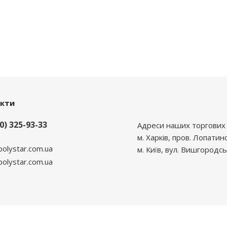
акти
0) 325-93-33
Адреси наших торгових 
м. Харків, пров. Лопатин
polystar.com.ua
м. Київ, вул. Вишгородсь
lystar.com.ua