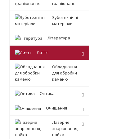
гравіювання
Зуботехнічні
матеріали
Література
Лиття
Обладнання
для обробки
каменю
Оптика
Очищення
Лазерне
зварювання,
пайка