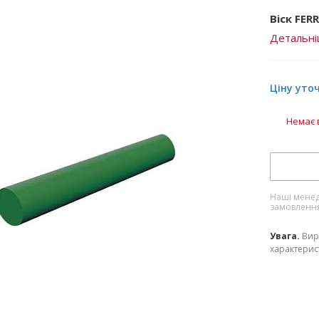
Віск FER
Детальн
Ціну уто
Немає 
Наші менед
замовленн
Увага.
Вир
характерист