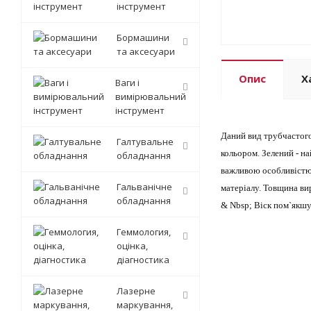
інструмент
Бормашини
та аксесуари
Опис
Х
Ваги і
вимірювальний
інструмент
Даний вид трубчастого
Галтувальне
кольором. Зелений - н
обладнання
важливою особливістю 
Гальванічне
матеріалу. Товщина вир
обладнання
& Nbsp; Віск пом`якшу
Геммология,
оцінка,
діагностика
Лазерне
маркування,