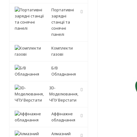
Портативні
зарядні
станції та
сонячні
панелі
Комплекти
газові
Б/В
Обладнання
3D-
Моделювання,
ЧПУ Верстати
Аффінажне
обладнання
Алмазний