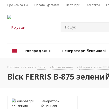
Про компанію
Оплата і доставка
Партнери
Контакти
Г
Розпродаж
Генератори бензинові
Головна
-
Каталог
-
Лиття
-
Моделювання
-
Модельні воски FERR
Віск FERRIS B-875 зелени
Генератори
бензинові