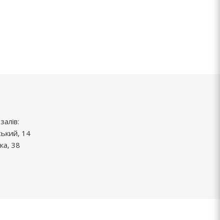
залів:
ський, 14
ка, 38