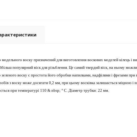
арактеристики
 модельного воску призначений для виготовлення воскових моделей кілець і вип
айбільш популярний віск для різьблення. Це самий твердий віск, на ньому можл
зеленого воску є простота його обробки напилками, надфілями і фрезами при в
обів з воску може досягати 0,2 мм, при цьому восківка залишається міцною і н
ється при температурі 110 & nbsp; ° С. Діаметр трубки: 22 мм.