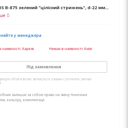
RIS B-875 зелений "цілісний стрижень", d-22 мм...
іше
чняйте у менеджера
в наявності: Харків
Немає в наявності: Київ
Під замовлення
жери обов'язково зв'яжуться з вами і уточнять умови
я
обник залишає за собою право на зміну технічних
ик, кольору, комплектації.