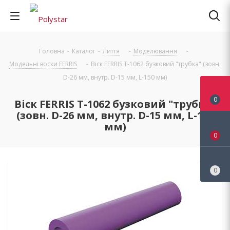
Головна
-
Каталог
-
Лиття
-
Моделювання
-
Модельні воски FERRIS
-
Віск FERRIS T-1062 бузковий "трубка" (зовн.
D-26 мм, внутр. D-15 мм, L-150 мм)
0
Віск FERRIS T-1062 бузковий "трубка"
(зовн. D-26 мм, внутр. D-15 мм, L-150
мм)
0
0