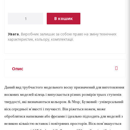
В кошик
Увага.
Виробник залишає за собою право на зміну технічних
характеристик, кольору, комплектації.
Опис
Даний вид трубчастого модельного воску призначений для виготовлення
воскових моделей кілець і випускається різних розмірів трьох ступенів
твердості, які визначаються кольором. & Nbsp; Бузковий - універсальний
віск середньої м`якості і гнучкості. Він ріжеться ножем, може
оброблятися напилками або фрезами і ідеально підходить для моделей з
великою кількістю вставок і повітряних просторів.
Віск пом`якшується