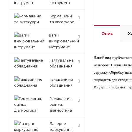
інструмент
Бормашини
та аксесуари
Опис
Х
Ваги і
вимірювальний
інструмент
Даний вид трубчастого
Галтувальне
кольором. Синій - біль
обладнання
стружку. Обробку напи
Гальванічне
підходить для складни
обладнання
Внутрішній діаметр тр
Геммология,
оцінка,
діагностика
Лазерне
маркування,