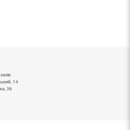
залів:
ський, 14
ка, 38