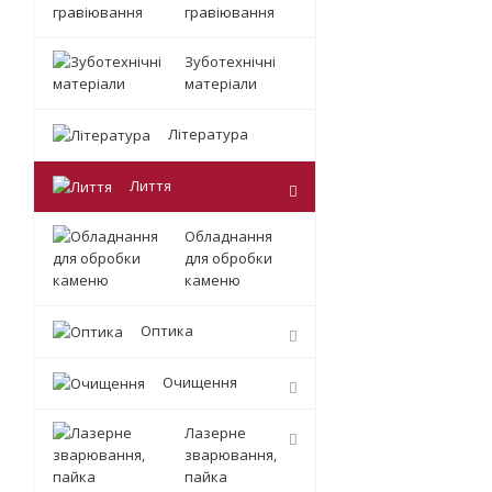
гравіювання
Зуботехнічні
матеріали
Література
Лиття
Обладнання
для обробки
каменю
Оптика
Очищення
Лазерне
зварювання,
пайка