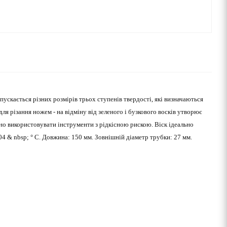
ускається різних розмірів трьох ступенів твердості, які визначаються
для різання ножем - на відміну від зеленого і бузкового восків утворює
но використовувати інструменти з рідкісною рискою. Віск ідеально
 & nbsp; ° С. Довжина: 150 мм. Зовнішній діаметр трубки: 27 мм.