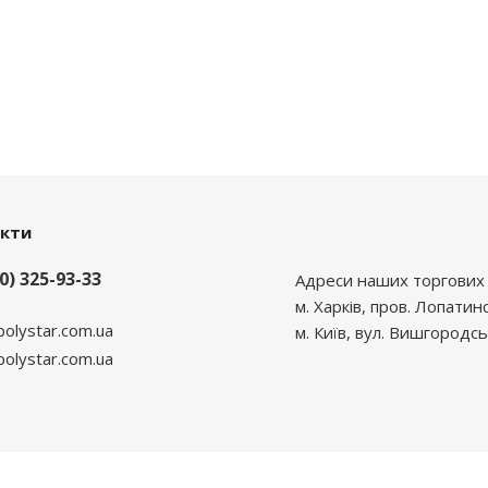
акти
0) 325-93-33
Адреси наших торгових 
м. Харків, пров. Лопатин
polystar.com.ua
м. Київ, вул. Вишгородсь
lystar.com.ua