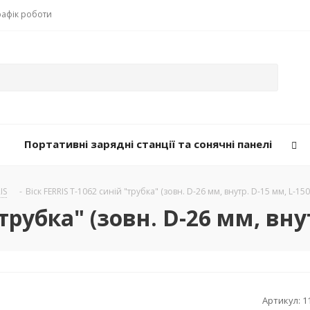
рафік роботи
Портативні зарядні станції та сонячні панелі
IS
-
Віск FERRIS T-1062 синій "трубка" (зовн. D-26 мм, внутр. D-15 мм, L-15
"трубка" (зовн. D-26 мм, вну
Артикул:
1