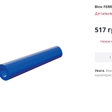
Віск FERR
Детальн
517
г
Немає 
Увага.
Вир
характерист