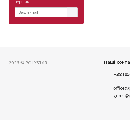
першим
Наші конт
2026 © POLYSTAR
+38 (05
office@
gems@po