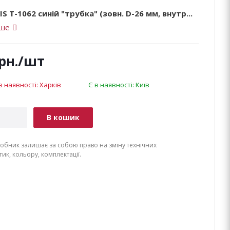
IS T-1062 синій "трубка" (зовн. D-26 мм, внутр...
іше
рн.
/шт
в наявності: Харків
Є в наявності: Київ
В кошик
обник залишає за собою право на зміну технічних
ик, кольору, комплектації.