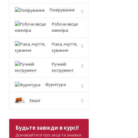
Полірування
Робоче місце
ювеліра
Різка, гнуття,
кування
Ручний
інструмент
Фурнітура
Емалі
Будьте завжди в курсі!
Дізнавайтеся про акції та знижки