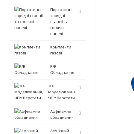
Портативні
зарядні
станції та
сонячні
панелі
Комплекти
газові
Б/В
Обладнання
3D-
Моделювання,
ЧПУ Верстати
Аффінажне
обладнання
Алмазний