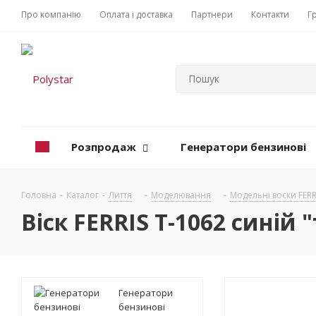
Про компанію
Оплата і доставка
Партнери
Контакти
Г
Розпродаж
Генератори бензинові
Головна
-
Каталог
-
Лиття
-
Моделювання
-
Модельні воски FERR
Віск FERRIS T-1062 синій 
Генератори
бензинові