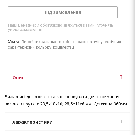
Під замовлення
Наші менеджери обов'язково зв'яжуться з вами і уточнять
умови замовлення
Увага.
Виробник залишає за собою право на зміну технічних
характеристик, кольору, комплектації.
Опис
Виливниці дозволяється застосовувати для отримання
виливків прутків: 28,5х18х10; 28,5х11х6 мм. Довжина 360мм.
Характеристики