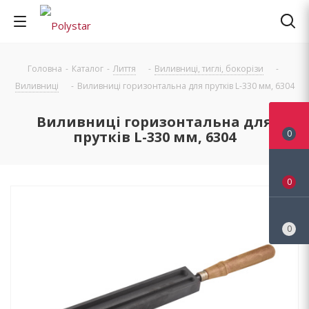
Головна
-
Каталог
-
Лиття
-
Виливниці, тиглі, бокорізи
-
Виливниці
-
Виливниці горизонтальна для прутків L-330 мм, 6304
Виливниці горизонтальна для
прутків L-330 мм, 6304
0
0
0