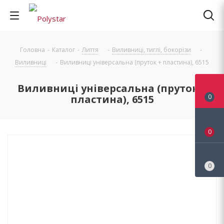
Головна
-
Каталог
-
Лиття
-
Виливниці, тиглі, бокорізи
-
Виливниці
-
Виливниці універсальна (пруток + пластина), 6515
Виливниці універсальна (пруток +
пластина), 6515
0
0
0