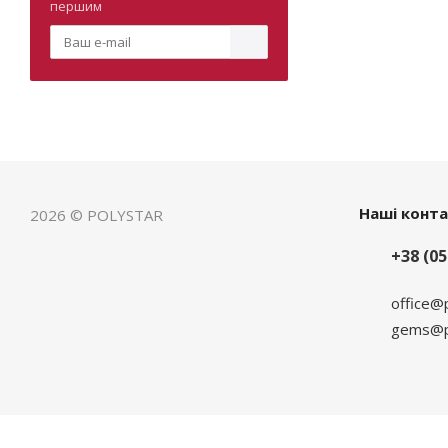
першим
Наші конт
2026 © POLYSTAR
+38 (05
office@
gems@po