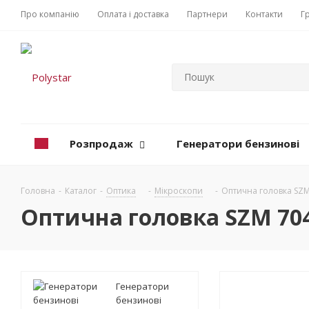
Про компанію
Оплата і доставка
Партнери
Контакти
Г
Розпродаж
Генератори бензинові
Головна
-
Каталог
-
Оптика
-
Мікроскопи
-
Оптична головка SZM
Оптична головка SZM 70
Генератори
бензинові