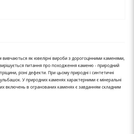
ом вивчаються як ювелірні вироби з дорогоцінними каменями,
па вирішується питання про походження каменю - природний
ріщини, різні дефекти. При цьому природні і синтетичні
бульбашок. У природних каменях характерними є мінеральні
чних включень в огранованих каменях є завданням складним