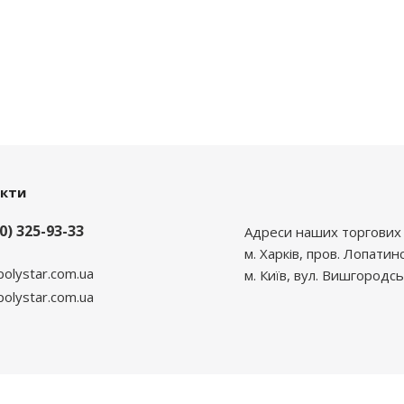
акти
0) 325-93-33
Адреси наших торгових 
м. Харків, пров. Лопатин
polystar.com.ua
м. Київ, вул. Вишгородсь
lystar.com.ua