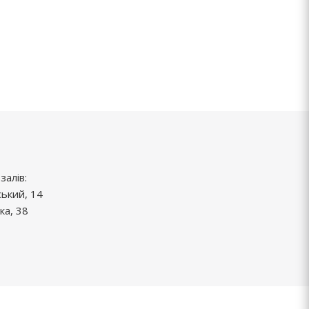
залів:
ський, 14
ка, 38