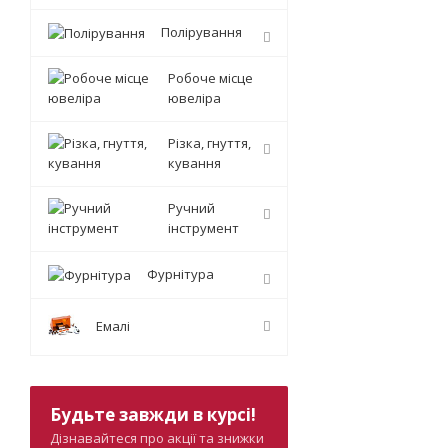
Полірування
Робоче місце
ювеліра
Різка, гнуття,
кування
Ручний
інструмент
Фурнітура
Емалі
Будьте завжди в курсі!
Дізнавайтеся про акції та знижки