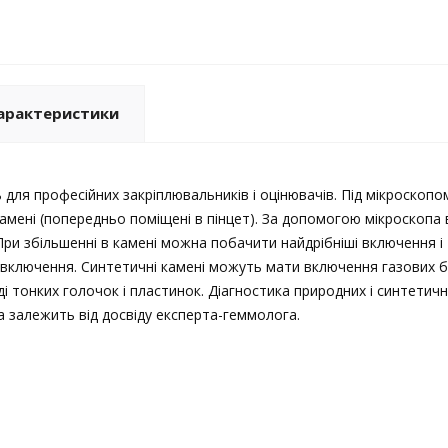
арактеристики
 для професійних закріплювальників і оцінювачів. Під мікроскоп
і камені (попередньо поміщені в пінцет). За допомогою мікроско
ри збільшенні в камені можна побачити найдрібніші включення і т
і включення. Синтетичні камені можуть мати включення газових 
ді тонких голочок і пластинок. Діагностика природних і синтети
та залежить від досвіду експерта-геммолога.