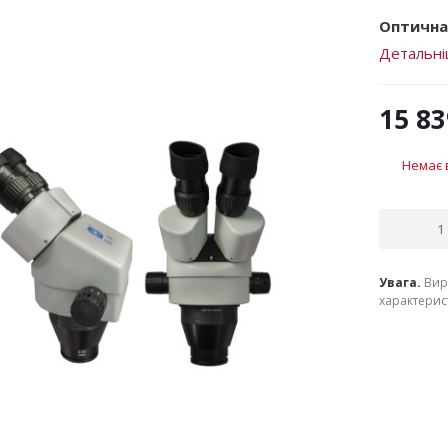
Оптична
Детальн
15 83
Немає 
Увага.
Вир
характерист