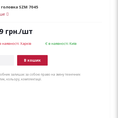
 головка SZM 7045
іше
9
грн.
/шт
в наявності: Харків
Є в наявності: Київ
В кошик
обник залишає за собою право на зміну технічних
ик, кольору, комплектації.