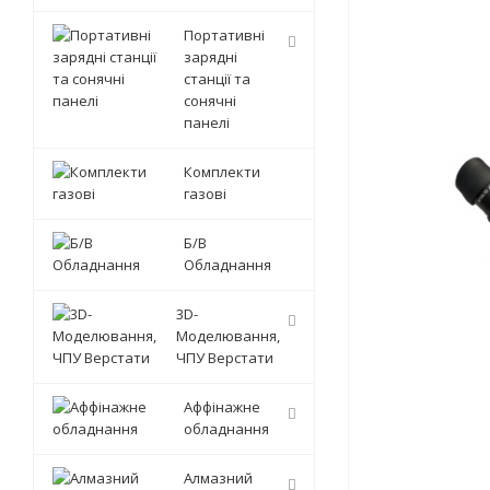
Портативні
зарядні
станції та
сонячні
панелі
Комплекти
газові
Б/В
Обладнання
3D-
Моделювання,
ЧПУ Верстати
Аффінажне
обладнання
Алмазний