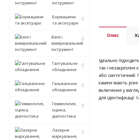
інструмент
Бормашини
та аксесуари
Опис
Х
Ваги і
вимірювальний
інструмент
Ідеально підходить
Галтувальне
так і незакріплен
обладнання
або синтетичний. П
камені мають різн
Гальванічне
обладнання
включення у вигля
для ідентифікації 
Геммология,
оцінка,
діагностика
Лазерне
маркування,