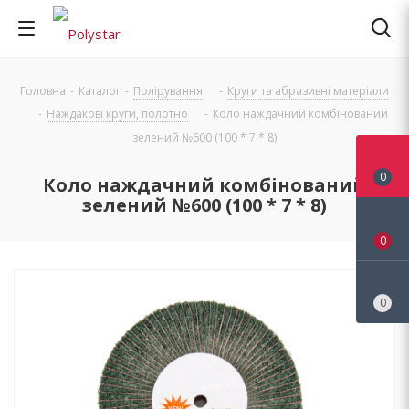
Головна
-
Каталог
-
Полірування
-
Круги та абразивні матеріали
-
Наждакові круги, полотно
-
Коло наждачний комбінований
зелений №600 (100 * 7 * 8)
0
Коло наждачний комбінований
зелений №600 (100 * 7 * 8)
0
0