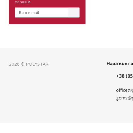
першим
Наші конт
2026 © POLYSTAR
+38 (05
office@
gems@po