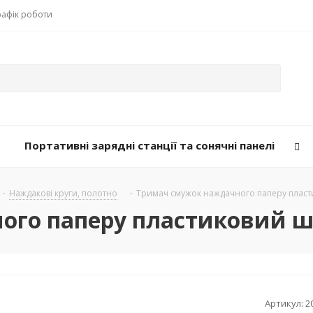
рафік роботи
Портативні зарядні станції та сонячні панелі
-
Наждакові круги, полотно
-
Тримач смужок наждачного паперу плас
ого паперу пластиковий 
Артикул:
2