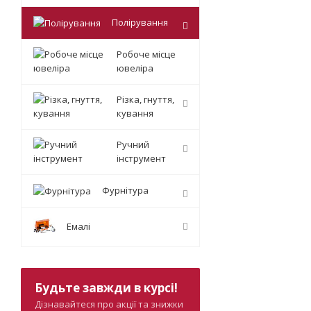
Полірування
Робоче місце
ювеліра
Різка, гнуття,
кування
Ручний
інструмент
Фурнітура
Емалі
Будьте завжди в курсі!
Дізнавайтеся про акції та знижки