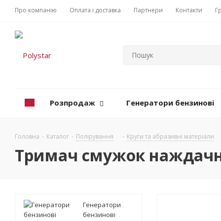
Про компанію
Оплата і доставка
Партнери
Контакти
Г
Розпродаж
Генератори бензинові
Головна
-
Каталог
-
Полірування
-
Круги та абразивні матеріали
Тримач смужок наждачн
Генератори
бензинові