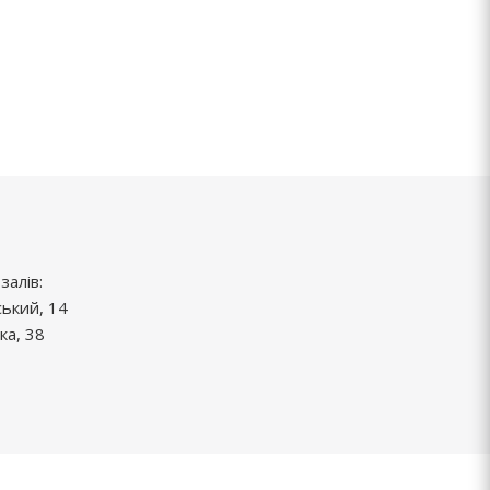
залів:
ський, 14
ка, 38