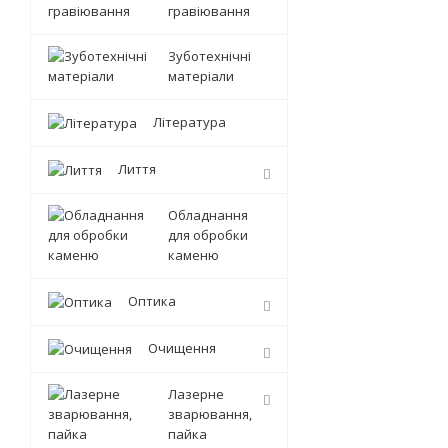
гравіювання
Зуботехнічні
матеріали
Література
Лиття
Обладнання
для обробки
каменю
Оптика
Очищення
Лазерне
зварювання,
пайка