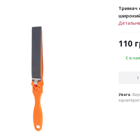
Тримач 
широкий.
Детальн
110
г
Є в ная
Увага.
Вир
характерист