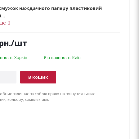
смужок наждачного паперу пластиковий
..
іше
рн.
/шт
вності: Харків
Є в наявності: Київ
В кошик
обник залишає за собою право на зміну технічних
ик, кольору, комплектації.