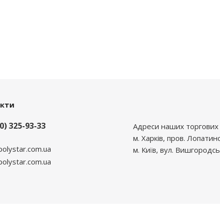
акти
0) 325-93-33
Адреси наших торгових 
м. Харків, пров. Лопатин
polystar.com.ua
м. Київ, вул. Вишгородсь
lystar.com.ua