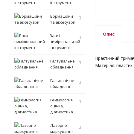
інструмент
Бормашини
та аксесуари
Опис
Ваги і
вимірювальний
інструмент
Практичний тримач
Галтувальне
Матеріал: пластик.
обладнання
Гальванічне
обладнання
Геммология,
оцінка,
діагностика
Лазерне
маркування,