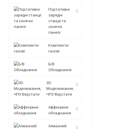
Портативні
зарядні
станції та
сонячні
панелі
Комплекти
газові
Б/В
Обладнання
3D-
Моделювання,
ЧПУ Верстати
Аффінажне
обладнання
Алмазний