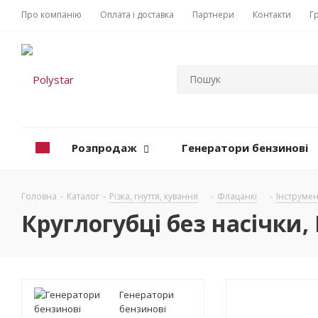
Про компанію
Оплата і доставка
Партнери
Контакти
Г
Розпродаж
Генератори бензинові
Головна
-
Каталог
-
Різка, гнуття, кування
-
Флацанкі
-
Інструме
Круглогубці без насічки,
Генератори
бензинові