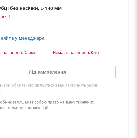
бці без насічки, L-140 мм
іше
чняйте у менеджера
в наявності: Харків
Немає в наявності: Київ
Під замовлення
жери обов'язково зв'яжуться з вами і уточнять умови
я
обник залишає за собою право на зміну технічних
ик, кольору, комплектації.