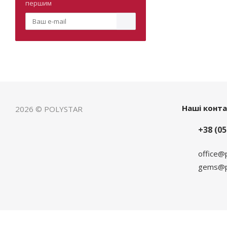
першим
Наші конт
2026 © POLYSTAR
+38 (05
office@
gems@po