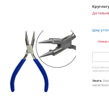
Круглогу
Детальн
Ціну уто
Немає 
Наші менед
замовленн
Увага.
Вир
характерист