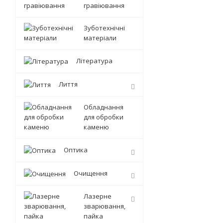
гравіювання
Зуботехнічні
матеріали
Література
Лиття
Обладнання
для обробки
каменю
Оптика
Очищення
Лазерне
зварювання,
пайка