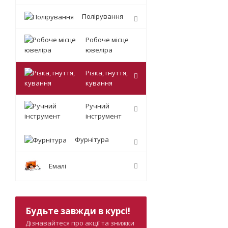
Полірування
Робоче місце
ювеліра
Різка, гнуття,
кування
Ручний
інструмент
Фурнітура
Емалі
Будьте завжди в курсі!
Дізнавайтеся про акції та знижки