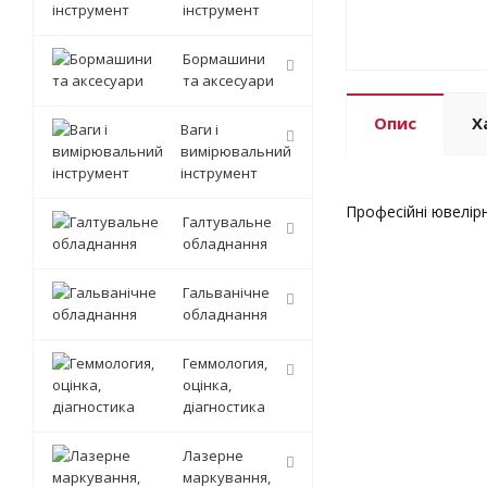
інструмент
Бормашини
та аксесуари
Опис
Х
Ваги і
вимірювальний
інструмент
Професійні ювелірн
Галтувальне
обладнання
Гальванічне
обладнання
Геммология,
оцінка,
діагностика
Лазерне
маркування,