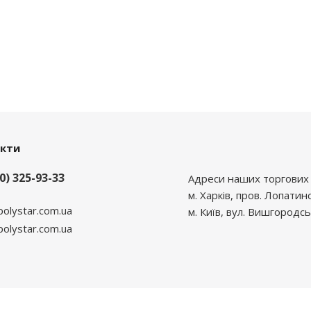
акти
0) 325-93-33
Адреси наших торгових 
м. Харків, пров. Лопатин
polystar.com.ua
м. Київ, вул. Вишгородсь
lystar.com.ua