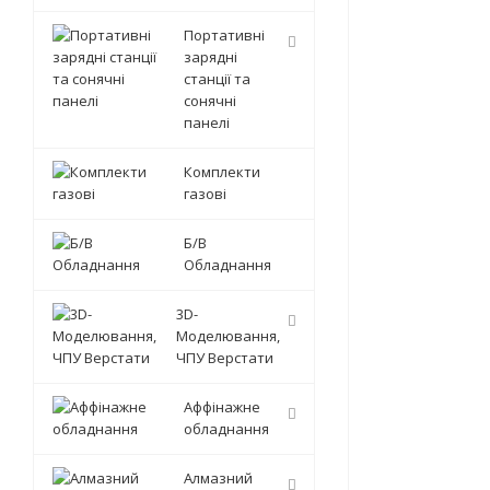
Портативні
зарядні
станції та
сонячні
панелі
Комплекти
газові
Б/В
Обладнання
3D-
Моделювання,
ЧПУ Верстати
Аффінажне
обладнання
Алмазний