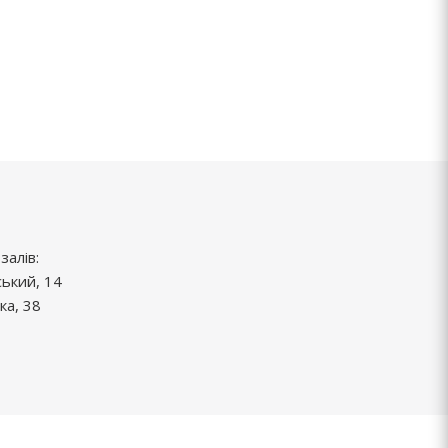
залів:
ський, 14
ка, 38