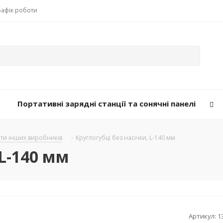
рафік роботи
Портативні зарядні станції та сонячні панелі
нти інших виробників
-
Круглогубці без насічки, L-140 мм
 L-140 мм
Артикул:
1