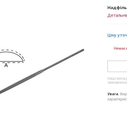
Надфіль
Детальн
Ціну уто
Немає 
Наші менед
замовленн
Увага.
Вир
характерист