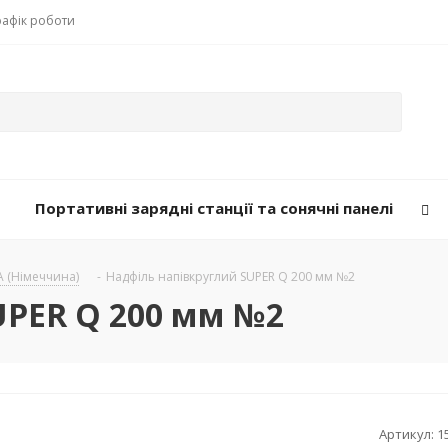
рафік роботи
Портативні зарядні станції та сонячні панелі
A (Німеччина)
-
Надфіль напівкруглий SUPER Q 200 мм №2
UPER Q 200 мм №2
Артикул:
1