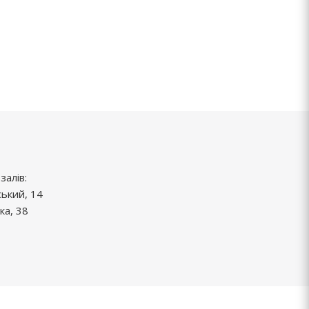
залів:
ський, 14
ка, 38