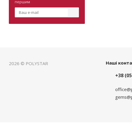
першим
Наші конт
2026 © POLYSTAR
+38 (05
office@
gems@po