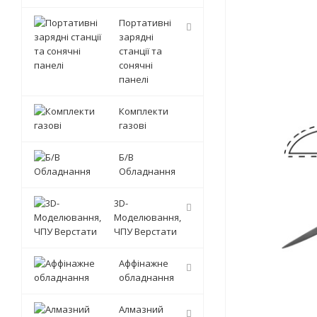
Портативні
зарядні
станції та
сонячні
панелі
Комплекти
газові
Б/В
Обладнання
3D-
Моделювання,
ЧПУ Верстати
Аффінажне
обладнання
Алмазний