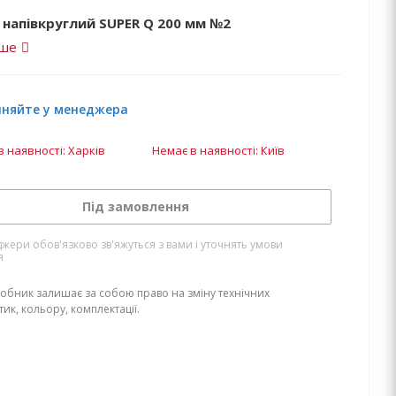
 напівкруглий SUPER Q 200 мм №2
іше
чняйте у менеджера
в наявності: Харків
Немає в наявності: Київ
Під замовлення
жери обов'язково зв'яжуться з вами і уточнять умови
я
обник залишає за собою право на зміну технічних
ик, кольору, комплектації.