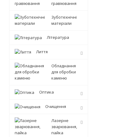
гравіювання
Зуботехнічні
матеріали
Література
Лиття
Обладнання
для обробки
каменю
Оптика
Очищення
Лазерне
зварювання,
пайка