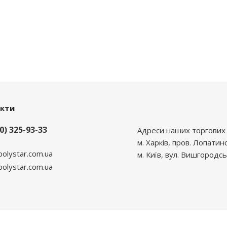
акти
0) 325-93-33
Адреси наших торгових 
м. Харків, пров. Лопатин
polystar.com.ua
м. Київ, вул. Вишгородсь
lystar.com.ua