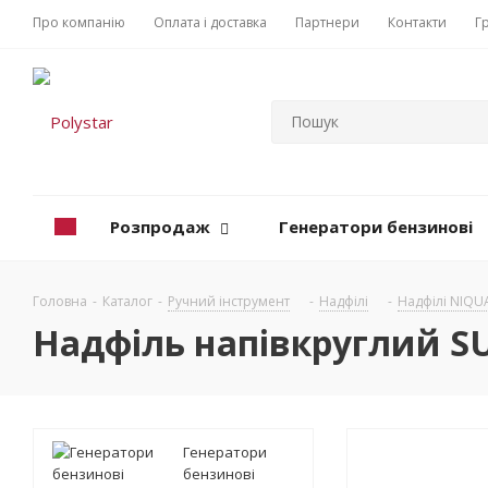
Про компанію
Оплата і доставка
Партнери
Контакти
Г
Розпродаж
Генератори бензинові
Головна
-
Каталог
-
Ручний інструмент
-
Надфілі
-
Надфілі NIQU
Надфіль напівкруглий S
Генератори
бензинові