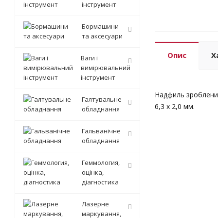
інструмент
Бормашини
та аксесуари
Опис
Х
Ваги і
вимірювальний
інструмент
Надфиль зроблений 
Галтувальне
6,3 х 2,0 мм.
обладнання
Гальванічне
обладнання
Геммология,
оцінка,
діагностика
Лазерне
маркування,