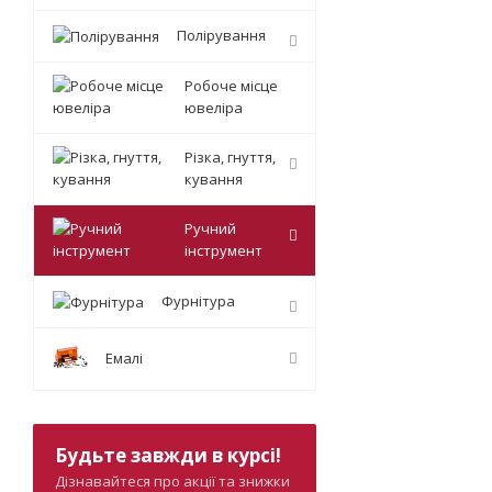
Полірування
Робоче місце
ювеліра
Різка, гнуття,
кування
Ручний
інструмент
Фурнітура
Емалі
Будьте завжди в курсі!
Дізнавайтеся про акції та знижки